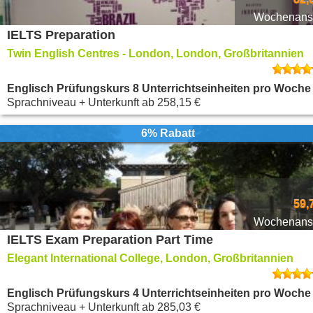
Wochenansi
IELTS Preparation
Twin English Centres - London, London, Großbritannien
Englisch Prüfungskurs 8 Unterrichtseinheiten pro Woche
Sprachniveau + Unterkunft
ab
258,15 €
6% Rabatt
59,
Wochenansi
IELTS Exam Preparation Part Time
Elegant International College, London, Großbritannien
Englisch Prüfungskurs 4 Unterrichtseinheiten pro Woche
Sprachniveau + Unterkunft
ab
285,03 €