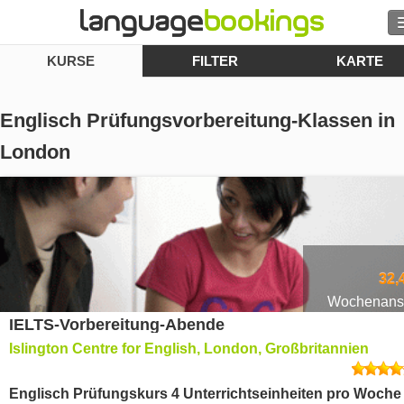
KURSE
FILTER
KARTE
Suche
Kontakt
Englisch Prüfungsvorbereitung-Klassen in
London
DURCHSUCHEN
Login
Hilfe
32,
Währung
€
Wochenansi
IELTS-Vorbereitung-Abende
Islington Centre for English, London, Großbritannien
Sprache
Englisch Prüfungskurs 4 Unterrichtseinheiten pro Woche