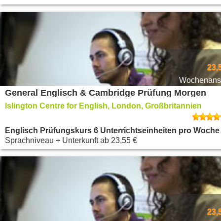
23,
Wochenansi
General Englisch & Cambridge Prüfung Morgen
Islington Centre for English, London, Großbritannien
Englisch Prüfungskurs 6 Unterrichtseinheiten pro Woche
Sprachniveau + Unterkunft
ab
23,55 €
23,