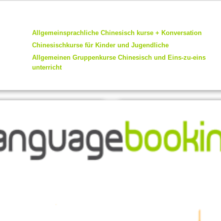
Allgemeinsprachliche Chinesisch kurse + Konversation
Chinesischkurse für Kinder und Jugendliche
Allgemeinen Gruppenkurse Chinesisch und Eins-zu-eins
unterricht
A PHP Error was encounte
um eine Sprache im
Severity: Notice
Message: Undefined variable: lan
Filename: blocks/intro_video.php
se
Line Number: 1
 im Ausland?
m Ort.
Enthält everything
dass
prachkurs optimal und haben die