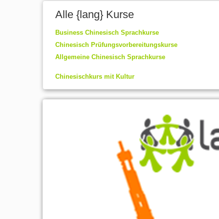
Alle {lang} Kurse
Business Chinesisch Sprachkurse
Chinesisch Prüfungsvorbereitungskurse
Allgemeine Chinesisch Sprachkurse
Chinesischkurs mit Kultur
Laden Sie unsere komplette Anleitung 
Ausland lernen!
-Wo kann man im Ausland lernen?
-Tipps zum finden der besten Sprachkur
-Wie man das Beste aus Ihrem Studium
Und vieles mehr!
Alle notwendigen Informationen an eine
Sie jemals brauchen werden, um Ihren S
beste Erfahrungen im Ausland!