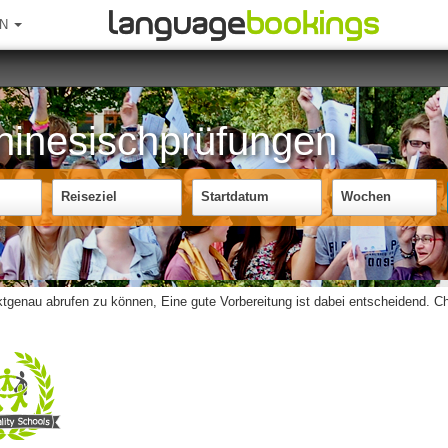
EN
hinesischprüfungen
Reiseziel
Startdatum
Wochen
nktgenau abrufen zu können, Eine gute Vorbereitung ist dabei entscheidend. C