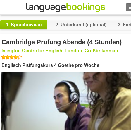
Suche
1.
Sprachniveau
2.
Unterkunft (optional)
3.
Fert
Kontakt
Cambridge Prüfung Abende (4 Stunden)
DURCHSUCHEN
Islington Centre for English, London, Großbritannien
Englisch Prüfungskurs 4 Goethe pro Woche
Login
Hilfe
Währung
€
Sprache