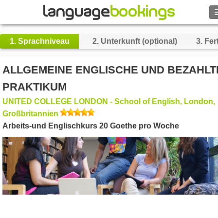
Suche
1.
Sprachniveau
2.
Unterkunft (optional)
3.
Fert
Kontakt
ALLGEMEINE ENGLISCHE UND BEZAHLT
DURCHSUCHEN
PRAKTIKUM
UNITED COLLEGE LONDON - School of English, London,
Login
Großbritannien
Arbeits-und Englischkurs 20 Goethe pro Woche
Hilfe
Währung
€
Sprache