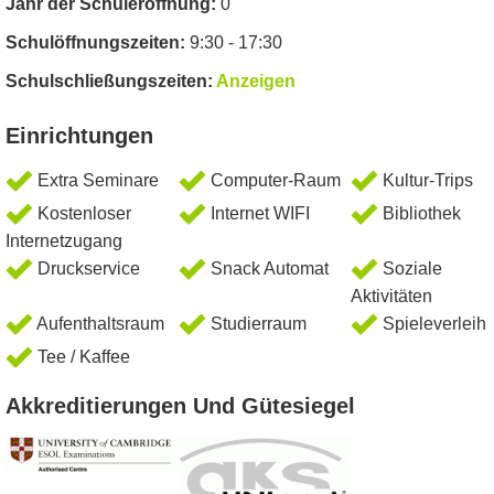
Jahr der Schuleröffnung:
0
Schulöffnungszeiten:
9:30 - 17:30
Schulschließungszeiten:
Anzeigen
Einrichtungen
Extra Seminare
Computer-Raum
Kultur-Trips
Kostenloser
Internet WIFI
Bibliothek
Internetzugang
Druckservice
Snack Automat
Soziale
Aktivitäten
Aufenthaltsraum
Studierraum
Spieleverleih
Tee / Kaffee
Akkreditierungen Und Gütesiegel