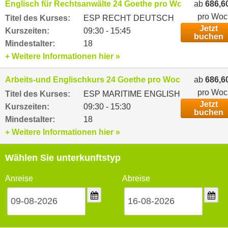
Englisch für Rechtsanwälte 24 Goethe pro Woche
ab
686,6
pro Woc
Titel des Kurses:
ESP RECHT DEUTSCH
Jetzt
Kurszeiten:
09:30 - 15:45
buchen
Mindestalter:
18
+ Weitere Informationen hier »
Arbeits-und Englischkurs 24 Goethe pro Woche
ab
686,6
pro Woc
Titel des Kurses:
ESP MARITIME ENGLISH
Jetzt
Kurszeiten:
09:30 - 15:30
buchen
Mindestalter:
18
+ Weitere Informationen hier »
Wählen Sie unterkunftstyp
Anreise
Abreise