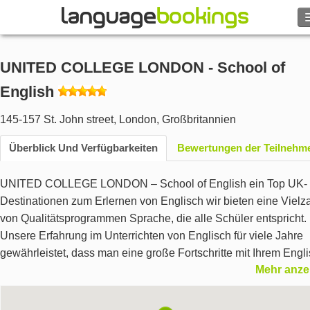
Suche
UNITED COLLEGE LONDON - School of
Kontakt
English
DURCHSUCHEN
145-157 St. John street
,
London
,
Großbritannien
Überblick Und Verfügbarkeiten
Bewertungen der Teilnehm
Login
UNITED COLLEGE LONDON – School of English ein Top UK-
Hilfe
Destinationen zum Erlernen von Englisch wir bieten eine Vielz
von Qualitätsprogrammen Sprache, die alle Schüler entspricht.
Währung
€
Unsere Erfahrung im Unterrichten von Englisch für viele Jahre
gewährleistet, dass man eine große Fortschritte mit Ihrem Engli
Sprache
Mehr anze
Wir verpflichten uns zu höchster Qualität und unsere Schüler
wissen, dass sie Top-Qualität-Lehre ab dem ersten Tag in der
Schule bekommen.