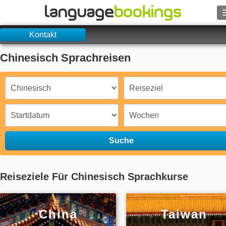
Kontakt
Suche
Chinesisch Sprachreisen
Kontakt
DURCHSUCHEN
Login
Suche
Hilfe
Währung
€
Reiseziele Für Chinesisch Sprachkurse
Sprache
China
Taiwan